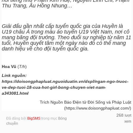
nổi tiếng như Phạm Kim Huệ, Nguyễn Linh Chi, Phạm
Thu Trang, Âu Hồng Nhung…
Giải đấu gần nhất cấp tuyển quốc gia của Huyền là
U19 châu Á trong màu áo tuyển U19 Việt Nam, nơi cô
mang băng đội trưởng. Theo đuổi sự nghiệp từ năm 11
tuổi, Huyền quyết tâm một ngày nào đó có thể mang
danh hiệu về cho đội tuyển quốc gia.
Hoa Vũ
(
T/h
)
Link nguồn:
https://doisongphapluat.nguoiduatin.vn/dspl/ngan-ngo-truoc-
ve-dep-tuoi-18-cua-hot-girl-bong-chuyen-viet-nam-
a343081.html
Trích Nguồn Báo Điện tử Đời Sống và Pháp Luật
(https://www.doisongphapluat.com/)
268
lượt
Đã đăng bởi
BigSMS
trong mục
Bóng
xem
chuyền