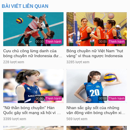
BÀI VIẾT LIÊN QUAN
00:00
Thịnh hành
00:00
Thịnh hành
Cựu chủ công lừng danh của
Bóng chuyền nữ Việt Nam “hụt
bóng chuyền nữ Indonesia đư…
vàng” vì thua ngược Indonesia
228 lượt xem
3285 lượt xem
00:00
Thịnh hành
00:00
Thịnh hành
"Nữ thần bóng chuyền" Hàn
Nhan sắc gây sốt của những
Quốc gây sốt mạng xã hội vì …
vận động viên bóng chuyền xi…
3399 lượt xem
569 lượt xem