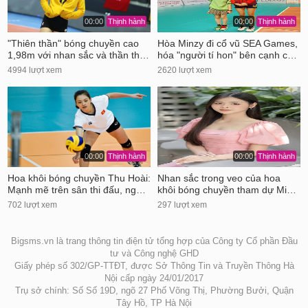
00:00
Thịnh hành
00:00
Thịnh hành
"Thiên thần" bóng chuyền cao
Hòa Minzy đi cổ vũ SEA Games,
1,98m với nhan sắc và thần th…
hóa "người tí hon" bên cạnh c…
4994 lượt xem
2620 lượt xem
00:00
Thịnh hành
00:00
Thịnh hành
Hoa khôi bóng chuyền Thu Hoài:
Nhan sắc trong veo của hoa
Mạnh mẽ trên sân thi đấu, ng…
khôi bóng chuyền tham dự Mi…
702 lượt xem
297 lượt xem
Bigsms.vn là trang thông tin điện tử tổng hợp của Công ty Cổ phần Đầu
tư và Công nghệ GHD
Giấy phép số 302/GP-TTĐT, được Sở Thông Tin và Truyền Thông Hà
Nội cấp ngày 24/01/2017
Trụ sở chính: Số Số 19D, ngõ 27 Phố Võng Thị, Phường Bưởi, Quận
Tây Hồ, TP Hà Nội