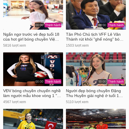
00:00
Thịnh hành
00:00
Thịnh hành
Ngẩn ngơ trước vẻ đẹp tuổi 18
Tân Phó Chủ tịch VFF Lê Văn
của hot girl bóng chuyền Việ…
Thành rút khỏi "ghế nóng" bó…
5816 lượt xem
1503 lượt xem
00:00
Thịnh hành
00:00
Thịnh hành
VĐV bóng chuyền chuyển nghề
Người đẹp bóng chuyền Đặng
làm người mẫu khoe vòng 1 "…
Thu Huyền giải nghệ ở tuổi 1…
4567 lượt xem
5110 lượt xem