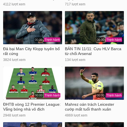
4112 lượt xem
717 lượt xem
00:00
Thịnh hành
00:00
Thịnh hành
Đả bại Man City Klopp tuyên bố
BẢN TIN 11/11: Cựu HLV Barca
rất cứng
từ chối Arsenal
3824 lượt xem
134 lượt xem
00:00
Thịnh hành
00:00
Thịnh hành
ĐHTB vòng 12 Premier League:
Mahrez oán trách Leicester
Vắng bóng nhà vô địch
cướp mất tuổi thanh xuân
2948 lượt xem
4869 lượt xem