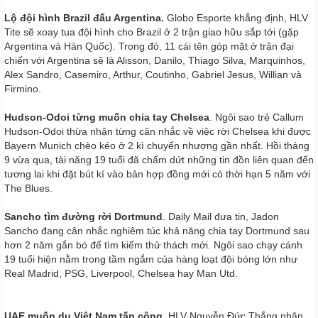
Lộ đội hình Brazil đấu Argentina.
Globo Esporte khẳng định, HLV
Tite sẽ xoay tua đội hình cho Brazil ở 2 trận giao hữu sắp tới (gặp
Argentina và Hàn Quốc). Trong đó, 11 cái tên góp mặt ở trận đại
chiến với Argentina sẽ là Alisson, Danilo, Thiago Silva, Marquinhos,
Alex Sandro, Casemiro, Arthur, Coutinho, Gabriel Jesus, Willian và
Firmino.
Hudson-Odoi từng muốn chia tay Chelsea
. Ngôi sao trẻ Callum
Hudson-Odoi thừa nhận từng cân nhắc về việc rời Chelsea khi được
Bayern Munich chèo kéo ở 2 kì chuyển nhượng gần nhất. Hồi tháng
9 vừa qua, tài năng 19 tuổi đã chấm dứt những tin đồn liên quan đến
tương lai khi đặt bút kí vào bản hợp đồng mới có thời hạn 5 năm với
The Blues.
Sancho tìm đường rời Dortmund
. Daily Mail đưa tin, Jadon
Sancho đang cân nhắc nghiêm túc khả năng chia tay Dortmund sau
hơn 2 năm gắn bó để tìm kiếm thử thách mới. Ngôi sao chạy cánh
19 tuổi hiện nằm trong tầm ngắm của hàng loạt đội bóng lớn như
Real Madrid, PSG, Liverpool, Chelsea hay Man Utd.
UAE muốn dụ Việt Nam tấn công.
HLV Nguyễn Đức Thắng nhận