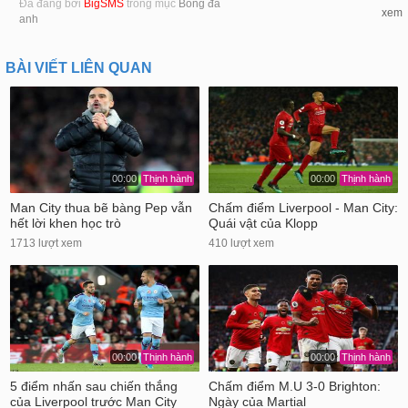
Đã đăng bởi
BigSMS
trong mục
Bóng đá
xem
anh
BÀI VIẾT LIÊN QUAN
00:00
Thịnh hành
00:00
Thịnh hành
Man City thua bẽ bàng Pep vẫn
Chấm điểm Liverpool - Man City:
hết lời khen học trò
Quái vật của Klopp
1713 lượt xem
410 lượt xem
00:00
Thịnh hành
00:00
Thịnh hành
5 điểm nhấn sau chiến thắng
Chấm điểm M.U 3-0 Brighton:
của Liverpool trước Man City
Ngày của Martial