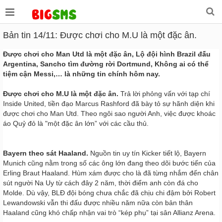
Bản tin 14/11: Được chơi cho M.U là một đặc ân.
Được chơi cho Man Utd là một đặc ân, Lộ đội hình Brazil đấu
Argentina, Sancho tìm đường rời Dortmund, Không ai có thể
tiệm cận Messi,… là những tin chính hôm nay.
Được chơi cho M.U là một đặc ân.
Trả lời phỏng vấn với tạp chí
Inside United, tiền đạo Marcus Rashford đã bày tỏ sự hãnh diện khi
được chơi cho Man Utd. Theo ngôi sao người Anh, việc được khoác
áo Quỷ đỏ là "một đặc ân lớn” với các cầu thủ.
Bayern theo sát Haaland.
Nguồn tin uy tín Kicker tiết lộ, Bayern
Munich cũng nằm trong số các ông lớn đang theo dõi bước tiến của
Erling Braut Haaland. Hùm xám được cho là đã từng nhắm đến chân
sút người Na Uy từ cách đây 2 năm, thời điểm anh còn đá cho
Molde. Dù vậy, BLĐ đội bóng chưa chắc đã chịu chi đậm bởi Robert
Lewandowski vẫn thi đấu được nhiều năm nữa còn bản thân
Haaland cũng khó chấp nhận vai trò “kép phụ” tại sân Allianz Arena.