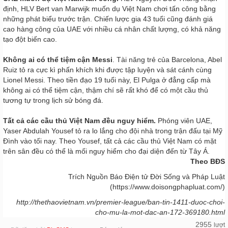
định, HLV Bert van Marwijk muốn dụ Việt Nam chơi tấn công bằng
những phát biểu trước trận. Chiến lược gia 43 tuổi cũng đánh giá
cao hàng công của UAE với nhiều cá nhân chất lượng, có khả năng
tạo đột biến cao.
Không ai có thể tiệm cận Messi
. Tài năng trẻ của Barcelona, Abel
Ruiz tỏ ra cực kì phấn khích khi được tập luyện và sát cánh cùng
Lionel Messi. Theo tiền đạo 19 tuổi này, El Pulga ở đẳng cấp mà
không ai có thể tiệm cận, thậm chí sẽ rất khó để có một cầu thủ
tương tự trong lịch sử bóng đá.
Tất cả các cầu thủ Việt Nam đều nguy hiểm.
Phóng viên UAE,
Yaser Abdulah Yousef tỏ ra lo lắng cho đội nhà trong trận đấu tại Mỹ
Đình vào tối nay. Theo Yousef, tất cả các cầu thủ Việt Nam có mặt
trên sân đều có thể là mối nguy hiểm cho đại diện đến từ Tây Á.
Theo BĐS
Trích Nguồn Báo Điện tử Đời Sống và Pháp Luật
(https://www.doisongphapluat.com/)
http://thethaovietnam.vn/premier-league/ban-tin-1411-duoc-choi-
cho-mu-la-mot-dac-an-172-369180.html
2955
lượt