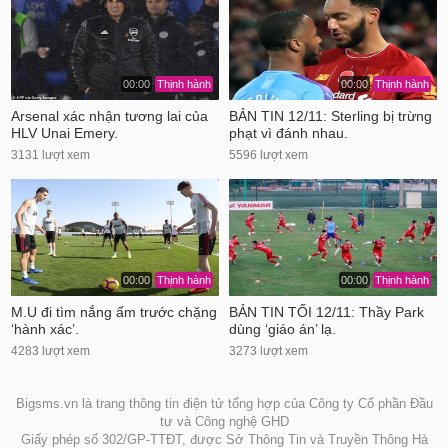
00:00
Thịnh hành
00:00
Thịnh hành
Arsenal xác nhận tương lai của
BẢN TIN 12/11: Sterling bị trừng
HLV Unai Emery.
phạt vì đánh nhau.
3131 lượt xem
5596 lượt xem
00:00
Thịnh hành
00:00
Thịnh hành
M.U đi tìm nắng ấm trước chặng
BẢN TIN TỐI 12/11: Thầy Park
‘hành xác’.
dùng ‘giáo án’ lạ.
4283 lượt xem
3273 lượt xem
Bigsms.vn là trang thông tin điện tử tổng hợp của Công ty Cổ phần Đầu
tư và Công nghệ GHD
Giấy phép số 302/GP-TTĐT, được Sở Thông Tin và Truyền Thông Hà