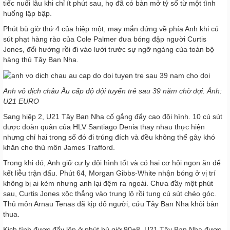
tiếc nuối lâu khi chỉ ít phút sau, họ đã có bàn mở tỷ số từ một tình
huống lập bập.
Phút bù giờ thứ 4 của hiệp một, may mắn đứng về phía Anh khi cú
sút phạt hàng rào của Cole Palmer đưa bóng đập người Curtis
Jones, đổi hướng rồi đi vào lưới trước sự ngỡ ngàng của toàn bộ
hàng thủ Tây Ban Nha.
Anh vô địch châu Âu cấp độ đội tuyển trẻ sau 39 năm chờ đợi. Ảnh:
U21 EURO
Sang hiệp 2, U21 Tây Ban Nha cố gắng đẩy cao đội hình. 10 cú sút
được đoàn quân của HLV Santiago Denia thay nhau thực hiện
nhưng chỉ hai trong số đó đi trúng đích và đều không thể gây khó
khăn cho thủ môn James Trafford.
Trong khi đó, Anh giữ cự ly đội hình tốt và có hai cơ hội ngon ăn để
kết liễu trận đấu. Phút 64, Morgan Gibbs-White nhận bóng ở vị trí
không bị ai kèm nhưng anh lại đệm ra ngoài. Chưa đầy một phút
sau, Curtis Jones xộc thẳng vào trung lộ rồi tung cú sút chéo góc.
Thủ môn Arnau Tenas đã kịp đổ người, cứu Tây Ban Nha khỏi bàn
thua.
Kịch tính được đẩy lên ở phút bù giờ 90+8, U21 Tây Ban Nha được