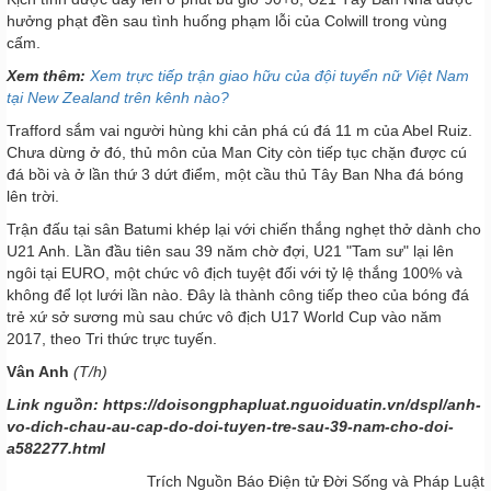
hưởng phạt đền sau tình huống phạm lỗi của Colwill trong vùng
cấm.
Xem thêm:
Xem trực tiếp trận giao hữu của đội tuyển nữ Việt Nam
tại New Zealand trên kênh nào?
Trafford sắm vai người hùng khi cản phá cú đá 11 m của Abel Ruiz.
Chưa dừng ở đó, thủ môn của Man City còn tiếp tục chặn được cú
đá bồi và ở lần thứ 3 dứt điểm, một cầu thủ Tây Ban Nha đá bóng
lên trời.
Trận đấu tại sân Batumi khép lại với chiến thắng nghẹt thở dành cho
U21 Anh. Lần đầu tiên sau 39 năm chờ đợi, U21 "Tam sư" lại lên
ngôi tại EURO, một chức vô địch tuyệt đối với tỷ lệ thắng 100% và
không để lọt lưới lần nào. Đây là thành công tiếp theo của bóng đá
trẻ xứ sở sương mù sau chức vô địch U17 World Cup vào năm
2017, theo Tri thức trực tuyến.
Vân Anh
(T/h)
Link nguồn: https://doisongphapluat.nguoiduatin.vn/dspl/anh-
vo-dich-chau-au-cap-do-doi-tuyen-tre-sau-39-nam-cho-doi-
a582277.html
Trích Nguồn Báo Điện tử Đời Sống và Pháp Luật