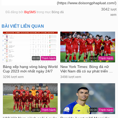
(https://www.doisongphapluat.com/)
3042
lượt
Đã đăng bởi
BigSMS
trong mục
Bóng đá
xem
BÀI VIẾT LIÊN QUAN
00:00
Thịnh hành
00:00
Thịnh hành
Bảng xếp hạng vòng bảng World
New York Times: Bóng đá nữ
Cup 2023 mới nhất ngày 24/7
Việt Nam đã có sự phát triển …
3296 lượt xem
3498 lượt xem
00:00
Thịnh hành
00:00
Thịnh hành