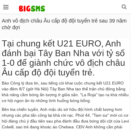
Anh vô địch châu Âu cấp độ đội tuyển trẻ sau 39 năm
chờ đợi
Tại chung kết U21 EURO, Anh
đánh bại Tây Ban Nha với tỷ số
1-0 để giành chức vô địch châu
Âu cấp độ đội tuyển trẻ.
Báo Công lý đưa tin, sau tiếng còi khai cuộc chung kết U21 EURO
vào đêm 8/7 (giờ Hà Nội) Tây Ban Nha tạo thế trận chủ động bằng
khả năng cầm bóng ấn tượng ở giữa sân. "La Roja" tạo ra khá nhiều
cơ hội ngon ăn từ những tình huống bóng bổng.
Bên kia chiến tuyến, Anh mặc dù sở hữu đội hình chất lượng hơn
nhưng các pha tấn công lại khá rời rạc. Phút 44, "Tam sư" mới có cơ
hội đáng chú ý đầu tiên sau pha đánh đầu đưa bóng dội cột của Levi
Colwill, sao trẻ đang khoác áo Chelsea. CĐV Anh không cần phải