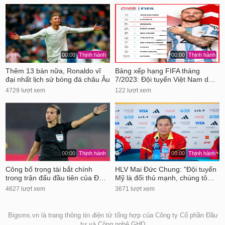
00:00
Thịnh hành
00:00
Thịnh hành
Thêm 13 bàn nữa, Ronaldo vĩ
Bảng xếp hạng FIFA tháng
đại nhất lịch sử bóng đá châu Âu
7/2023: Đội tuyển Việt Nam d…
4729 lượt xem
122 lượt xem
00:00
Thịnh hành
00:00
Thịnh hành
Công bố trọng tài bắt chính
HLV Mai Đức Chung: "Đội tuyển
trong trận đấu đầu tiên của Đ…
Mỹ là đối thủ mạnh, chúng tô…
4627 lượt xem
3671 lượt xem
Bigsms.vn là trang thông tin điện tử tổng hợp của Công ty Cổ phần Đầu
tư và Công nghệ GHD