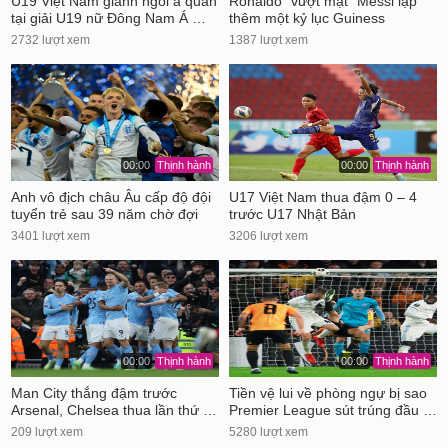
U19 Việt Nam giành ngôi á quân
Ronaldo "vượt mặt" Messi lập
tại giải U19 nữ Đông Nam Á …
thêm một kỷ lục Guiness
2732 lượt xem
1387 lượt xem
00:00
Thịnh hành
00:00
Thịnh hành
Anh vô địch châu Âu cấp độ đội
U17 Việt Nam thua đậm 0 – 4
tuyển trẻ sau 39 năm chờ đợi
trước U17 Nhật Bản
3401 lượt xem
3206 lượt xem
00:00
Thịnh hành
00:00
Thịnh hành
Man City thắng đậm trước
Tiền vệ lui về phòng ngự bị sao
Arsenal, Chelsea thua lần thứ …
Premier League sút trúng đầu …
209 lượt xem
5280 lượt xem