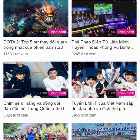
00:00
Thịnh hành
00:00
Thịnh hành
DOTA 2: Top 5 sự thay đổi quan
Thể Thao Điện Tử Liên Minh
trọng nhất của phiên bản 7.20
Huyền Thoại: Phong Vũ Buffa…
1153 lượt xem
3245 lượt xem
00:00
Thịnh hành
00:00
Thịnh hành
Chim sẻ đi nắng và đồng đội
Tuyển LMHT của Việt Nam sắp
đấu đối thủ Trung Quốc ở thể l…
đối đầu nhà vô địch thế giới
3024 lượt xem
5959 lượt xem