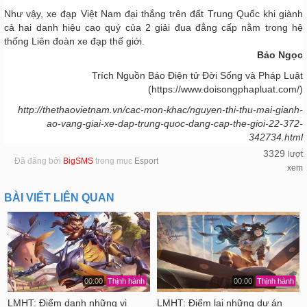
Như vậy, xe đạp Việt Nam đại thắng trên đất Trung Quốc khi giành
cả hai danh hiệu cao quý của 2 giải đua đẳng cấp nằm trong hệ
thống Liên đoàn xe đạp thế giới.
Bảo Ngọc
Trích Nguồn Báo Điện tử Đời Sống và Pháp Luật
(https://www.doisongphapluat.com/)
http://thethaovietnam.vn/cac-mon-khac/nguyen-thi-thu-mai-gianh-
ao-vang-giai-xe-dap-trung-quoc-dang-cap-the-gioi-22-372-
342734.html
3329
lượt
Đã đăng bởi
BigSMS
trong mục
Esport
xem
BÀI VIẾT LIÊN QUAN
00:00
Thịnh hành
00:00
Thịnh hành
LMHT: Điểm danh những vị
LMHT: Điểm lại những dự án