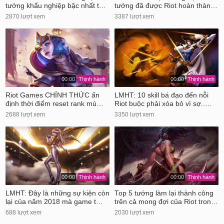
tướng khẩu nghiệp bậc nhất t…
tướng đã được Riot hoàn thàn…
2870 lượt xem
3387 lượt xem
00:00
Thịnh hành
00:00
Thịnh hành
Riot Games CHÍNH THỨC ấn
LMHT: 10 skill bá đạo đến nỗi
định thời điểm reset rank mù…
Riot buộc phải xóa bỏ vì sợ..…
2688 lượt xem
3350 lượt xem
00:00
Thịnh hành
00:00
Thịnh hành
LMHT: Đây là những sự kiện còn
Top 5 tướng làm lại thành công
lại của năm 2018 mà game t…
trên cả mong đợi của Riot tron…
688 lượt xem
2030 lượt xem