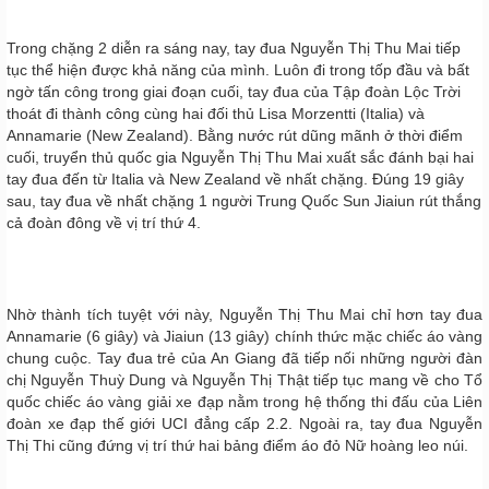
Trong chặng 2 diễn ra sáng nay, tay đua Nguyễn Thị Thu Mai tiếp
tục thể hiện được khả năng của mình. Luôn đi trong tốp đầu và bất
ngờ tấn công trong giai đoạn cuối, tay đua của Tập đoàn Lộc Trời
thoát đi thành công cùng hai đối thủ Lisa Morzentti (Italia) và
Annamarie (New Zealand). Bằng nước rút dũng mãnh ở thời điểm
cuối, truyển thủ quốc gia Nguyễn Thị Thu Mai xuất sắc đánh bại hai
tay đua đến từ Italia và New Zealand về nhất chặng. Đúng 19 giây
sau, tay đua về nhất chặng 1 người Trung Quốc Sun Jiaiun rút thắng
cả đoàn đông về vị trí thứ 4.
Nhờ thành tích tuyệt với này, Nguyễn Thị Thu Mai chỉ hơn tay đua
Annamarie (6 giây) và Jiaiun (13 giây) chính thức mặc chiếc áo vàng
chung cuộc. Tay đua trẻ của An Giang đã tiếp nối những người đàn
chị Nguyễn Thuỳ Dung và Nguyễn Thị Thật tiếp tục mang về cho Tổ
quốc chiếc áo vàng giải xe đạp nằm trong hệ thống thi đấu của Liên
đoàn xe đạp thế giới UCI đẳng cấp 2.2. Ngoài ra, tay đua Nguyễn
Thị Thi cũng đứng vị trí thứ hai bảng điểm áo đỏ Nữ hoàng leo núi.