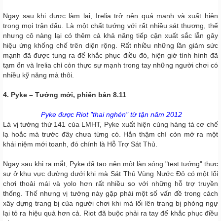
Ngay sau khi được làm lại, Irelia trở nên quá mạnh và xuất hiện
trong mọi trận đấu. Là một chất tướng với rất nhiều sát thương, thế
nhưng cô nàng lại có thêm cả khả năng tiếp cận xuất sắc lẫn gây
hiệu ứng khống chế trên diện rộng. Rất nhiều những lần giảm sức
mạnh đã được tung ra để khắc phục điều đó, hiện giờ tình hình đã
tạm ổn và Irelia chỉ còn thực sự mạnh trong tay những người chơi có
nhiều kỹ năng mà thôi.
4. Pyke – Tướng mới, phiên bản 8.11
Pyke được Riot "thai nghén" từ tận năm 2012
Là vị tướng thứ 141 của LMHT, Pyke xuất hiện cùng hàng tá cơ chế
lạ hoắc mà trước đây chưa từng có. Hắn thậm chí còn mở ra một
khái niệm mới toanh, đó chính là Hỗ Trợ Sát Thủ.
Ngay sau khi ra mắt, Pyke đã tạo nên một làn sóng "test tướng" thực
sự ở khu vực đường dưới khi mà Sát Thủ Vùng Nước Đỏ có một lối
chơi thoải mái và yolo hơn rất nhiều so với những hỗ trợ truyền
thống. Thế nhưng vị tướng này gặp phải một số vấn đề trong cách
xây dựng trang bị của người chơi khi mà lối lên trang bị phòng ngự
lại tỏ ra hiệu quả hơn cả. Riot đã buộc phải ra tay để khắc phục điều