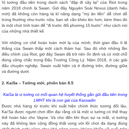
Vị tướng đầu tiên trong danh sách "đập đi xây lại" của Riot trong
năm 2018 chính là Swain. Giờ đây Nguyên Soái Noxus (danh hiệu
mới) đã không còn hàng tá kĩ năng dạng "mỳ ăn liền" dễ chơi dễ
trúng thưởng như trước nữa, bạn sẽ cần khéo léo hơn, kèm theo đó
là một chút tính toán để "đi trước đối phương 15 bước" như cách nói
của những nhà thiết kế.
Với những cơ chế hoàn toàn mới lạ của mình, thời gian đầu tỉ lệ
thắng của Swain thấp một cách thảm hại. Sau đó nhờ những lần
điều chỉnh của Riot, giờ đây Swain đã trở nên ổn định và có một chỗ
đứng vững chắc trong Đấu Trướng Công Lý. Năm 2018, ở các giải
đấu chuyện nghiệp, Swain xuất hiện cả ở đường trên, đường giữa
và đường dưới.
2. KaiSa – Tướng mới, phiên bản 8.5
KaiSa là vị tướng có mối quan hệ huyết thống gần gũi đầu tiên trong
LMHT khi là con gái của Kassadin
Được nhá hàng từ trước khi xuất hiện chính thức tương đối lâu,
Kai’Sa được người chơi đồn đại rằng cô là một vị tướng có thể thay
thế hoàn hảo cho Vayne. Và cho đến khi thực sự ra mắt, vị tướng
này đã không làm cộng đồng thất vọng với lối chơi đa dạng đúng