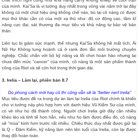
chất thích nghi cũng như khả năng carry khủng khiếp về cuối trận
của mình. Kai’Sa là vị tướng duy nhất trong vòng vài năm trở lại đây
không có một chút hiệu ứng khống chế nào, bù lại cô nàng có được
mọi thứ khác cần có của một xạ thủ như: độ cơ động cao, tầm kĩ
năng cực đại, sát thương đa mục tiêu và khả năng tự bảo vệ bản
thân.
Liên tục bị giảm sức mạnh, thế nhưng Kai’Sa không hề mất tích, Ái
Nữ Hư Không tung hoành cả ở rank đơn lẫn môi trường chuyên
nghiệp. Chắc chắn với bộ kỹ năng và lối chơi hoàn hảo nhưng lại
chưa đến mức "cancer" của mình, cô nàng là một sản phẩm thành
công của Riot và sẽ còn hot trong thời gian dài.
3. Irelia – Làm lại, phiên bản 8.7
Dù phong cách mới hay cũ thì cũng vẫn sẽ là "better nerf Irelia"
Mục tiêu được đề ra trong dự án làm lại Irelia của Riot chính là khiến
cho vị tướng này phù hợp hơn với danh hiệu Vũ Kiếm Sư của mình,
có vẻ như họ đã thành công. Người chơi Irelia giờ đây cần nhiều
khéo léo và tinh tế hơn hẳn, nếu như họ làm được điều đó, cô nàng
sẽ "múa" kinh hơn trước rất nhiều. Chiêu thức duy nhất được giữ lại
là Q – Đâm Kiếm, kỹ năng làm nên tên tuổi của Irelia, còn lại được
thay đổi hoàn toàn.