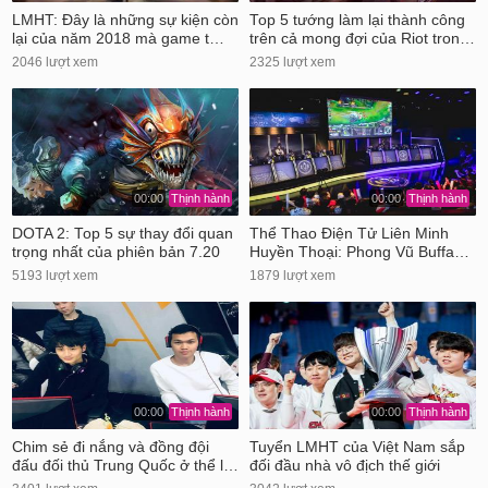
LMHT: Đây là những sự kiện còn
Top 5 tướng làm lại thành công
lại của năm 2018 mà game t…
trên cả mong đợi của Riot tron…
2046 lượt xem
2325 lượt xem
00:00
Thịnh hành
00:00
Thịnh hành
DOTA 2: Top 5 sự thay đổi quan
Thể Thao Điện Tử Liên Minh
trọng nhất của phiên bản 7.20
Huyền Thoại: Phong Vũ Buffa…
5193 lượt xem
1879 lượt xem
00:00
Thịnh hành
00:00
Thịnh hành
Chim sẻ đi nắng và đồng đội
Tuyển LMHT của Việt Nam sắp
đấu đối thủ Trung Quốc ở thể l…
đối đầu nhà vô địch thế giới