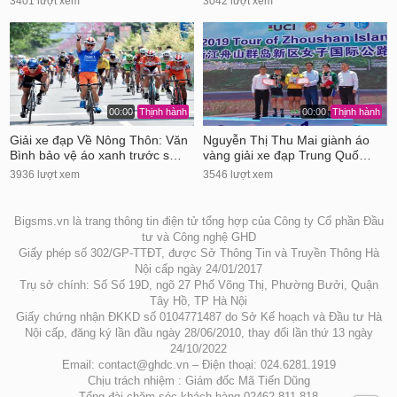
3401 lượt xem
3042 lượt xem
00:00
Thịnh hành
00:00
Thịnh hành
Giải xe đạp Về Nông Thôn: Văn
Nguyễn Thị Thu Mai giành áo
Bình bảo vệ áo xanh trước s…
vàng giải xe đạp Trung Quố…
3936 lượt xem
3546 lượt xem
Bigsms.vn là trang thông tin điện tử tổng hợp của Công ty Cổ phần Đầu
tư và Công nghệ GHD
Giấy phép số 302/GP-TTĐT, được Sở Thông Tin và Truyền Thông Hà
Nội cấp ngày 24/01/2017
Trụ sở chính: Số Số 19D, ngõ 27 Phố Võng Thị, Phường Bưởi, Quận
Tây Hồ, TP Hà Nội
Giấy chứng nhận ĐKKD số 0104771487 do Sở Kế hoạch và Đầu tư Hà
Nội cấp, đăng ký lần đầu ngày 28/06/2010, thay đổi lần thứ 13 ngày
24/10/2022
Email: contact@ghdc.vn – Điện thoại: 024.6281.1919
Chịu trách nhiệm : Giám đốc Mã Tiến Dũng
Tổng đài chăm sóc khách hàng 02462.811 818