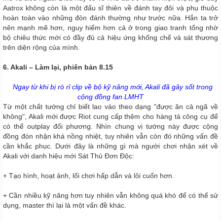
Aatrox không còn là một đấu sĩ thiên về đánh tay đôi và phụ thuộc
hoàn toàn vào những đòn đánh thường như trước nữa. Hắn ta trở
nên mạnh mẽ hơn, nguy hiểm hơn cả ở trong giao tranh tổng nhờ
bộ chiêu thức mới có đầy đủ cả hiệu ứng khống chế và sát thương
trên diện rộng của mình.
6. Akali – Làm lại, phiên bản 8.15
Ngay từ khi bị rò rỉ clip về bộ kỹ năng mới, Akali đã gây sốt trong
cộng đồng fan LMHT
Từ một chất tướng chỉ biết lao vào theo dạng "được ăn cả ngã về
không", Akali mới được Riot cung cấp thêm cho hàng tá công cụ để
có thể outplay đối phương. Nhìn chung vị tướng này được cộng
đồng đón nhận khá nồng nhiệt, tuy nhiên vẫn còn đó những vấn đề
cần khắc phục. Dưới đây là những gì mà người chơi nhận xét về
Akali với danh hiệu mới Sát Thủ Đơn Độc:
+ Tạo hình, hoạt ảnh, lối chơi hấp dẫn và lôi cuốn hơn.
+ Cần nhiều kỹ năng hơn tuy nhiên vẫn không quá khó để có thể sử
dụng, master thì lại là một vấn đề khác.