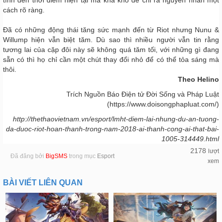
tính đến thời điểm hiện tại mà khá khó để chỉ ra nguyên nhân một
cách rõ ràng.
Đã có những động thái tăng sức mạnh đến từ Riot nhưng Nunu &
Willump hiện vẫn biệt tăm. Dù sao thì nhiều người vẫn tin rằng
tương lai của cặp đôi này sẽ không quá tăm tối, với những gì đang
sẵn có thì họ chỉ cần một chút thay đổi nhỏ để có thể tỏa sáng mà
thôi.
Theo Helino
Trích Nguồn Báo Điện tử Đời Sống và Pháp Luật
(https://www.doisongphapluat.com/)
http://thethaovietnam.vn/esport/lmht-diem-lai-nhung-du-an-tuong-
da-duoc-riot-hoan-thanh-trong-nam-2018-ai-thanh-cong-ai-that-bai-
1005-314449.html
2178
lượt
Đã đăng bởi
BigSMS
trong mục
Esport
xem
BÀI VIẾT LIÊN QUAN