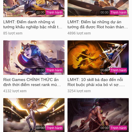
00:00
Thịnh hành
00:00
Thịnh hành
LMHT: Điểm danh những vị
LMHT: Điểm lại những dự án
tướng khẩu nghiệp bậc nhất t…
tướng đã được Riot hoàn thàn…
85 lượt xem
4896 lượt xem
00:00
Thịnh hành
00:00
Thịnh hành
Riot Games CHÍNH THỨC ấn
LMHT: 10 skill bá đạo đến nỗi
định thời điểm reset rank mù…
Riot buộc phải xóa bỏ vì sợ..…
4132 lượt xem
3254 lượt xem
00:00
Thịnh hành
00:00
Thịnh hành