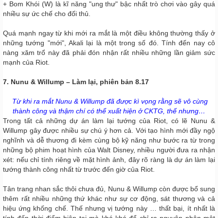
+ Bom Khói (W) là kĩ năng "ung thư" bậc nhất trò chơi vào gây quá
nhiều sự ức chế cho đối thủ.
Quá mạnh ngay từ khi mới ra mắt là một điều không thường thấy ở
những tướng "mới", Akali lại là một trong số đó. Tính đến nay cô
nàng xăm trổ này đã phải đón nhận rất nhiều những lần giảm sức
mạnh của Riot.
7. Nunu & Willump – Làm lại, phiên bản 8.17
Từ khi ra mắt Nunu & Willump đã được kì vọng rằng sẽ vô cùng
thành công và thậm chí có thể xuất hiện ở CKTG, thế nhưng…
Trong tất cả những dự án làm lại tướng của Riot, có lẽ Nunu &
Willump gây được nhiều sự chú ý hơn cả. Với tạo hình mới đầy ngộ
nghĩnh và dễ thương đi kèm cùng bộ kỹ năng như bước ra từ trong
những bộ phim hoạt hình của Walt Disney, nhiều người đưa ra nhận
xét: nếu chỉ tính riêng về mặt hình ảnh, đây rõ ràng là dự án làm lại
tướng thành công nhất từ trước đến giờ của Riot.
Tân trang nhan sắc thôi chưa đủ, Nunu & Willump còn được bổ sung
thêm rất nhiều những thứ khác như sự cơ động, sát thương và cả
hiệu ứng khống chế. Thế nhưng vị tướng này … thất bại, ít nhất là