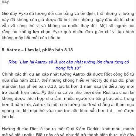
này.
Giờ đây Pyke đã tương đối cân bằng và ổn định, thế nhưng vị tướng
này đã không còn giữ được độ hot như những ngày đầu dù lối chơi
vẫn vô cùng thú vị và không có nhiều thay đổi. Một số người nói
rằng họ không lựa chọn Pyke quá nhiều đơn giản chỉ vì tạo hình
không mấy bắt mắt của hắn ta.
5. Aatrox – Làm lại, phiên bản 8.13
Riot: "Làm lại Aatrox sẽ là đợt cập nhật tướng lớn chưa từng có
trong lịch sử"
Chính xác thì dự án cập nhật tướng Aatrox đã được Riot công bố từ
nửa đầu năm 2017, thế nhưng không hiểu vì một lý do nào đó, phải
mãi đến tận phiên bản 8.13, tức là hơn 1 năm sau thì điều này mới
trở thành hiện thực. Ấy thế mà có vẻ như thời điểm Riot lựa chọn lại
không được thích hợp cho lắm, nhiều người lên tiếng bức xúc: trong
hơn 3 năm trời, Aatrox là một con tướng bỏ đi và chẳng ai thèm ngó
ngàng tới, khi mọi thứ vừa mới trở nên khởi sắc hơn thì… nó được
làm lại.
Hướng đi của Riot là tạo ra một Quỷ Kiếm Darkin: khát máu, mạnh
mẽ và siêu ngầu. Điều này có vẻ như đã trở thành hiện thực, giờ đây