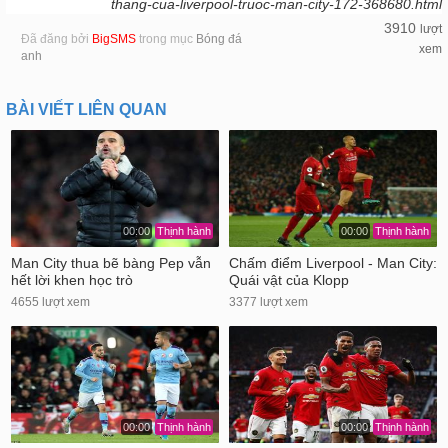
thang-cua-liverpool-truoc-man-city-172-368680.html
3910
lượt
Đã đăng bởi
BigSMS
trong mục
Bóng đá
xem
anh
BÀI VIẾT LIÊN QUAN
00:00
Thịnh hành
00:00
Thịnh hành
Man City thua bẽ bàng Pep vẫn
Chấm điểm Liverpool - Man City:
hết lời khen học trò
Quái vật của Klopp
4655 lượt xem
3377 lượt xem
00:00
Thịnh hành
00:00
Thịnh hành