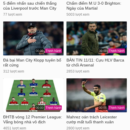
5 điểm nhấn sau chiến thắng
Chấm điểm M.U 3-0 Brighton:
của Liverpool trước Man City
Ngày của Martial
77 lượt xem
5003 lượt xem
00:00
Thịnh hành
00:00
Thịnh hành
Đả bại Man City Klopp tuyên bố
BẢN TIN 11/11: Cựu HLV Barca
rất cứng
từ chối Arsenal
312 lượt xem
2853 lượt xem
00:00
Thịnh hành
00:00
Thịnh hành
ĐHTB vòng 12 Premier League:
Mahrez oán trách Leicester
Vắng bóng nhà vô địch
cướp mất tuổi thanh xuân
4651 lượt xem
2800 lượt xem