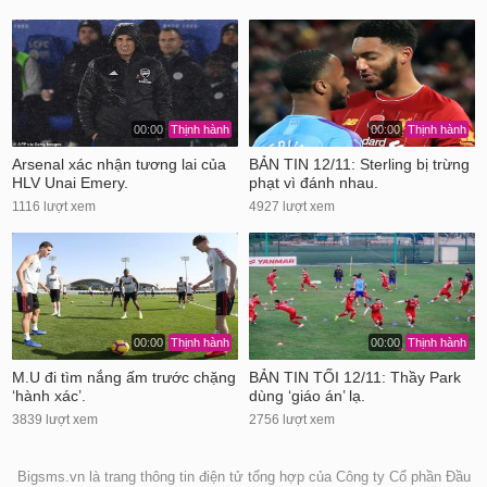
00:00
Thịnh hành
00:00
Thịnh hành
Arsenal xác nhận tương lai của
BẢN TIN 12/11: Sterling bị trừng
HLV Unai Emery.
phạt vì đánh nhau.
1116 lượt xem
4927 lượt xem
00:00
Thịnh hành
00:00
Thịnh hành
M.U đi tìm nắng ấm trước chặng
BẢN TIN TỐI 12/11: Thầy Park
‘hành xác’.
dùng ‘giáo án’ lạ.
3839 lượt xem
2756 lượt xem
Bigsms.vn là trang thông tin điện tử tổng hợp của Công ty Cổ phần Đầu