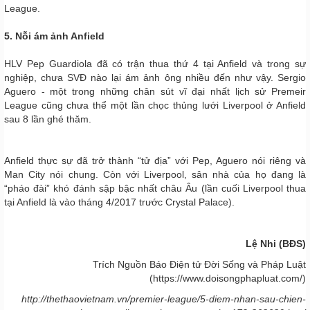
League.
5. Nỗi ám ảnh Anfield
HLV Pep Guardiola đã có trận thua thứ 4 tại Anfield và trong sự
nghiệp, chưa SVĐ nào lại ám ảnh ông nhiều đến như vậy. Sergio
Aguero - một trong những chân sút vĩ đại nhất lịch sử Premeir
League cũng chưa thể một lần chọc thủng lưới Liverpool ở Anfield
sau 8 lần ghé thăm.
Anfield thực sự đã trở thành “tử địa” với Pep, Aguero nói riêng và
Man City nói chung. Còn với Liverpool, sân nhà của họ đang là
“pháo đài” khó đánh sập bậc nhất châu Âu (lần cuối Liverpool thua
tại Anfield là vào tháng 4/2017 trước Crystal Palace).
Lệ Nhi (BĐS)
Trích Nguồn Báo Điện tử Đời Sống và Pháp Luật
(https://www.doisongphapluat.com/)
http://thethaovietnam.vn/premier-league/5-diem-nhan-sau-chien-