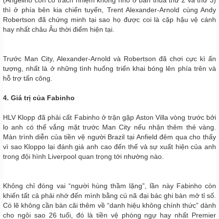
(Angelino còn có trách nhiệm không nhỏ ở bàn thua thứ 2 và thứ 3)
thì ở phía bên kia chiến tuyến, Trent Alexander-Arnold cùng Andy
Robertson đã chứng minh tại sao họ được coi là cặp hậu vệ cánh
hay nhất châu Âu thời điểm hiện tại.
Trước Man City, Alexander-Arnold và Robertson đã chơi cực kì ấn
tượng, nhất là ở những tình huống triển khai bóng lên phía trên và
hỗ trợ tấn công.
4. Giá trị của Fabinho
HLV Klopp đã phải cất Fabinho ở trận gặp Aston Villa vòng trước bởi
lo anh có thể vắng mặt trước Man City nếu nhận thêm thẻ vàng.
Màn trình diễn của tiền vệ người Brazil tại Anfield đêm qua cho thấy
vì sao Kloppo lại đánh giá anh cao đến thế và sự xuất hiện của anh
trong đội hình Liverpool quan trọng tới nhường nào.
Không chỉ đóng vai “người hùng thầm lặng”, lần này Fabinho còn
khiến tất cả phải nhớ đến mình bằng cú nã đại bác ghi bàn mở tỉ số.
Có lẽ không cần bàn cãi thêm về “danh hiệu không chính thức” dành
cho ngôi sao 26 tuổi, đó là tiền vệ phòng ngự hay nhất Premier