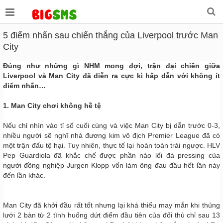
5 điểm nhấn sau chiến thắng của Liverpool trước Man
City
Đúng như những gì NHM mong đợi, trận đại chiến giữa
Liverpool và Man City đã diễn ra cực kì hấp dẫn với không ít
điểm nhấn…
1. Man City chơi không hề tệ
Nếu chỉ nhìn vào tỉ số cuối cùng và việc Man City bị dẫn trước 0-3,
nhiều người sẽ nghĩ nhà đương kim vô địch Premier League đã có
một trận đấu tệ hại. Tuy nhiên, thực tế lại hoàn toàn trái ngược. HLV
Pep Guardiola đã khắc chế được phần nào lối đá pressing của
người đồng nghiệp Jurgen Klopp vốn làm ông đau đầu hết lần này
đến lần khác.
Man City đã khởi đầu rất tốt nhưng lại khá thiếu may mắn khi thủng
lưới 2 bàn từ 2 tình huống dứt điểm đầu tiên của đối thủ chỉ sau 13