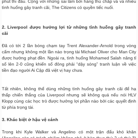
phút thi đấu. Cộng với những sai lầm bởi hàng thủ chắp vá và nhiều
tình huống gây tranh cãi, The Citizens có quyền tiếc nuối.
2. Liverpool được hưởng lợi từ những tình huống gây tranh
cãi
Đã có tới 2 lần bóng chạm tay Trent Alexander-Arnold trong vòng
cấm nhưng không một lần nào trọng tài Michael Oliver cho Man City
được hưởng phạt đền. Ngoài ra, tình huống Mohamed Salah nâng tỉ
số lên 2-0 cũng khiến số đông phải “dậy sóng” tranh luận về việc
tiền đạo người Ai Cập đã việt vị hay chưa.
Tất nhiên, không thể dùng những tình huống gây tranh cãi để hạ
thấp chiến thắng của Liverpool nhưng sẽ không quá nếu nói HLV
Klopp cùng các học trò được hưởng lợi phần nào bởi các quyết định
từ phía trọng tài.
3. Khác biệt ở hậu vệ cánh
Trong khi Kyle Walker và Angelino có một trận đấu khó khăn