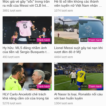
Mức giá vé gây "sốc" trong trận
Hé lộ số tiền khủng các thành
ra mắt của Messi với CLB Int…
viên tuyển nữ Việt Nam nhận …
3891 lượt xem
1074 lượt xem
00:00
Thịnh hành
00:00
Thịnh hành
Hy hữu: MLS đăng nhầm ảnh
Lionel Messi suýt gây tai nạn khi
của tiền vệ Sergio Busquets t…
vượt đèn đỏ ở Mỹ
493 lượt xem
4464 lượt xem
00:00
Thịnh hành
00:00
Thịnh hành
HLV Carlo Ancelotti chê trách
Al Nassr bị loại, Ronaldo nổi cáu
khả năng cầm còi của trọng tài
với ban huấn luyện
5276 lượt xem
1304 lượt xem