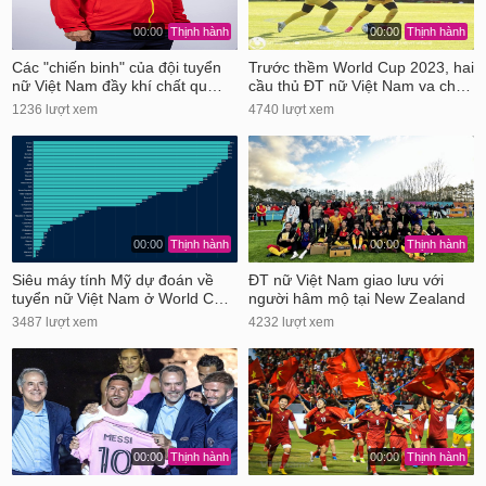
00:00
Thịnh hành
00:00
Thịnh hành
Các "chiến binh" của đội tuyển
Trước thềm World Cup 2023, hai
nữ Việt Nam đầy khí chất qu…
cầu thủ ĐT nữ Việt Nam va ch…
1236 lượt xem
4740 lượt xem
00:00
Thịnh hành
00:00
Thịnh hành
Siêu máy tính Mỹ dự đoán về
ĐT nữ Việt Nam giao lưu với
tuyển nữ Việt Nam ở World C…
người hâm mộ tại New Zealand
3487 lượt xem
4232 lượt xem
00:00
Thịnh hành
00:00
Thịnh hành