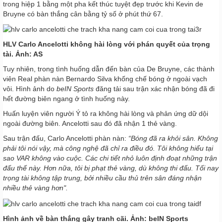
trong hiệp 1 bằng một pha kết thúc tuyệt đẹp trước khi Kevin de
Bruyne có bàn thắng cân bằng tỷ số ở phút thứ 67.
HLV Carlo Ancelotti không hài lòng với phán quyết của trọng
tài. Ảnh: AS
Tuy nhiên, trong tình huống dẫn đến bàn của De Bruyne, các thành
viên Real phàn nàn Bernardo Silva khống chế bóng ở ngoài vạch
vôi. Hình ảnh do
beIN Sports
đăng tải sau trận xác nhận bóng đã đi
hết đường biên ngang ở tình huống này.
Huấn luyện viên người Ý tỏ ra không hài lòng và phản ứng dữ dội
ngoài đường biên. Ancelotti sau đó đã nhận 1 thẻ vàng.
Sau trận đấu, Carlo Ancelotti phàn nàn:
“Bóng đã ra khỏi sân. Không
phải tôi nói vậy, mà công nghệ đã chỉ ra điều đó. Tôi không hiểu tại
sao VAR không vào cuộc. Các chi tiết nhỏ luôn định đoạt những trận
đấu thế này. Hơn nữa, tôi bị phạt thẻ vàng, dù không thi đấu. Tối nay
trọng tài không tập trung, bởi nhiều cầu thủ trên sân đáng nhận
nhiều thẻ vàng hơn".
Hình ảnh về bàn thắng gây tranh cãi. Ảnh: beIN Sports