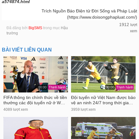
a574874.html
Trích Nguồn Báo Điện tử Đời Sống và Pháp Luật
(https://www.doisongphapluat.com/)
1912
lượt
Đã đăng bởi
BigSMS
trong mục
Hậu
xem
trường
BÀI VIẾT LIÊN QUAN
00:00
Thịnh hành
00:00
Thịnh hành
FIFA thông tin chính thức về tiền
Đội tuyển nữ Việt Nam được bảo
thưởng các đội tuyển nữ ở W…
vệ an ninh 24/7 trong thời gia…
4089 lượt xem
3959 lượt xem