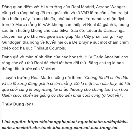
Đồng quan điểm với HLV trưởng của Real Madrid, Arsene Wenger
cũng cho rằng bóng đã ra ngoài sân và tổ VAR lẽ ra cần kiểm tra lại
tình huống này. Trong khi đó, nhà báo Pavel Fernandez nhận định
trên tờ Marca rằng tổ VAR không can thiệp vì Real đã giành lại bóng
sau tình huống khống chế của Silva. Sau đó, Eduardo Camavinga
chuyền hỏng ở khu vực giữa sân, giúp Man City phản công. Ilkay
Gundogan thả bóng về tuyến hai của De Bruyne sút một chạm chìm
chéo góc hạ gục Thibaut Courtois.
Đánh giá về màn trình diễn của các học trò, HLV Carlo Ancelotti cho
rằng các cầu thủ Real đã chơi tốt hơn đối thủ. Bằng chứng là bàn
thắng dẫn trước của Vinicius.
Thuyền trưởng Real Madrid cũng nói thêm:
“Chúng tôi đã chiến đấu
và có lẽ xứng đáng giành chiến thắng. Đó là một trận cầu hay, dù kết
quả cuối cùng không mang lại phần thưởng cho chúng tôi. Trận hòa
khiến cuộc chiến sẽ giằng co cho đến phút cuối cùng (ở lượt về)”.
Thùy Dung
(t/h)
Link nguồn: https://doisongphapluat.nguoiduatin.vn/dspl/hlv-
carlo-ancelotti-che-trach-kha-nang-cam-coi-cua-trong-tai-