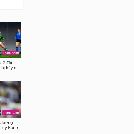
0
Thịnh hành
a 2 đội
 bị hủy s…
0
Thịnh hành
 lương
arry Kane