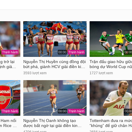
Thịnh hành
00:00
Thịnh hành
00:0
 trở lại
Nguyễn Thị Huyền cùng đồng đội
Trận đấu giao hữu giữ
ịnh giả…
bứt phá, giành HCV giải điền ki…
bóng dự World Cup nữ
3593 lượt xem
1727 lượt xem
Thịnh hành
00:00
Thịnh hành
00:0
 Ham nổi
Nguyễn Thị Oanh không tạo
Tottenham đưa ra mức
an Rice …
được bất ngờ tại giải điền kin…
“khủng” để giữ chân H