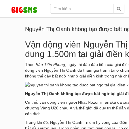
Nguyễn Thị Oanh không tạo được bất ngờ
Vận động viên Nguyễn Thị O
dung 1.500m tại giải điền 
Theo
Báo Tiền Phong
, ngày thi đấu đầu tiên của giải đi
động viên Nguyễn Thị Oanh đã tham gia tranh tài ở chun
không thể gây bất ngờ như ở giải điền kinh trong nhà ch
Nguyễn Thị Oanh không tạo được bất ngờ tại giải đ
Cụ thể, vận động viên người Nhật Nozomi Tanaka đã xuất 
chương Vàng U20 châu Á và thế giới đã duy trì thế dẫn đ
cán đích.
Trong khi đó, Nguyễn Thị Oanh - niềm hy vọng của điền 
bắt đầu vươn lên. Trong phần lớn thời gian còn lại, cô c