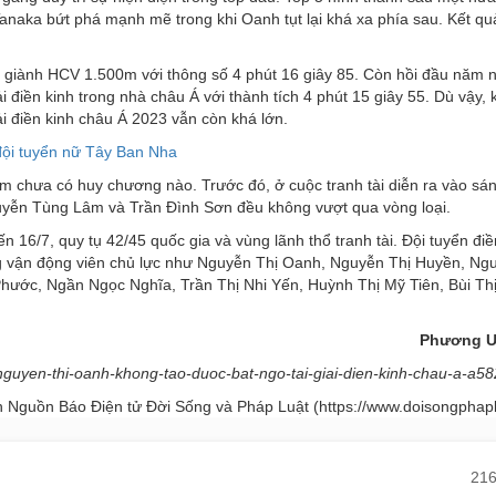
naka bứt phá mạnh mẽ trong khi Oanh tụt lại khá xa phía sau. Kết qu
giành HCV 1.500m với thông số 4 phút 16 giây 85. Còn hồi đầu năm n
điền kinh trong nhà châu Á với thành tích 4 phút 15 giây 55. Dù vậy,
ải điền kinh châu Á 2023 vẫn còn khá lớn.
 đội tuyển nữ Tây Ban Nha
am chưa có huy chương nào. Trước đó, ở cuộc tranh tài diễn ra vào sán
guyễn Tùng Lâm và Trần Đình Sơn đều không vượt qua vòng loại.
ến 16/7, quy tụ 42/45 quốc gia và vùng lãnh thổ tranh tài. Đội tuyển điề
ững vận động viên chủ lực như Nguyễn Thị Oanh, Nguyễn Thị Huyền, Ng
ước, Ngần Ngọc Nghĩa, Trần Thị Nhi Yến, Huỳnh Thị Mỹ Tiên, Bùi Th
Phương 
nguyen-thi-oanh-khong-tao-duoc-bat-ngo-tai-giai-dien-kinh-chau-a-a5
h Nguồn Báo Điện tử Đời Sống và Pháp Luật (https://www.doisongphap
21