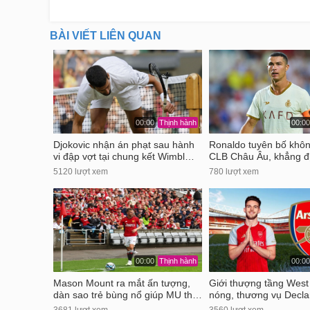
BÀI VIẾT LIÊN QUAN
00:00
Thịnh hành
00:00
Djokovic nhận án phạt sau hành
Ronaldo tuyên bố không
vi đập vợt tại chung kết Wimbl…
CLB Châu Âu, khẳng đ
5120 lượt xem
780 lượt xem
00:00
Thịnh hành
00:00
Mason Mount ra mắt ấn tượng,
Giới thượng tầng West
dàn sao trẻ bùng nổ giúp MU th…
nóng, thương vụ Decl