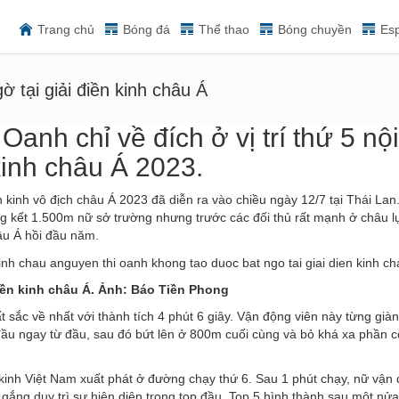
Trang chủ
Bóng đá
Thể thao
Bóng chuyền
Esp
 tại giải điền kinh châu Á
anh chỉ về đích ở vị trí thứ 5 nội
kinh châu Á 2023.
ền kinh vô địch châu Á 2023 đã diễn ra vào chiều ngày 12/7 tại Thái Lan
g kết 1.500m nữ sở trường nhưng trước các đối thủ rất mạnh ở châu lụ
âu Á hồi đầu năm.
iền kinh châu Á. Ảnh: Báo Tiền Phong
sắc về nhất với thành tích 4 phút 6 giây. Vận động viên này từng già
ầu ngay từ đầu, sau đó bứt lên ở 800m cuối cùng và bỏ khá xa phần cò
kinh Việt Nam xuất phát ở đường chạy thứ 6. Sau 1 phút chạy, nữ vận 
ố gắng duy trì sự hiện diện trong top đầu. Top 5 hình thành sau một nử