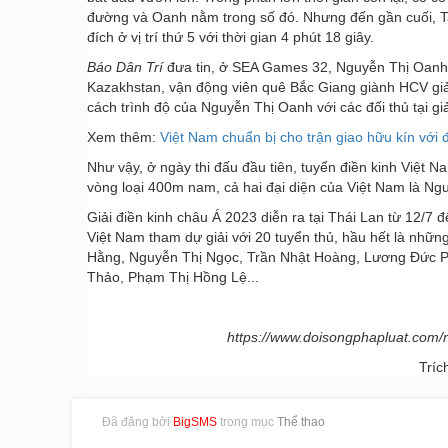
đường và Oanh nằm trong số đó. Nhưng đến gần cuối, Ta
đích ở vị trí thứ 5 với thời gian 4 phút 18 giây.
Báo Dân Trí
đưa tin, ở SEA Games 32, Nguyễn Thị Oanh 
Kazakhstan, vận động viên quê Bắc Giang giành HCV giải 
cách trình độ của Nguyễn Thị Oanh với các đối thủ tại gi
Xem thêm:
Việt Nam chuẩn bị cho trận giao hữu kín với
Như vậy, ở ngày thi đấu đầu tiên, tuyển điền kinh Việt N
vòng loại 400m nam, cả hai đại diện của Việt Nam là N
Giải điền kinh châu Á 2023 diễn ra tại Thái Lan từ 12/7 đ
Việt Nam tham dự giải với 20 tuyển thủ, hầu hết là nh
Hằng, Nguyễn Thị Ngọc, Trần Nhật Hoàng, Lương Đức Ph
Thảo, Phạm Thị Hồng Lệ...
https://www.doisongphapluat.com/
Tríc
Đã đăng bởi
BigSMS
trong mục
Thể thao