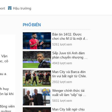
ort
Hậu trường
PHỔ BIẾN
Bản tin 14/11: Được
chơi cho M.U là một đ…
5261 lượt xem
00:00
Sếp Juve tới Anh đàm
. Vận
phán chuyển nhượng …
c, cô
4943 lượt xem
00:00
Man City và Barca đón
tin vui bất ngờ từ Chile.
2932 lượt xem
00:00
nh huy
Wenger chính thức tái
n lại khi
xuất về làm “sếp” tại …
5831 lượt xem
00:00
động viên
Man City bất ngờ chịu
a quãng