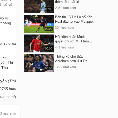
thêm tổn thất lớn.
ả, cô về
2360 lượt xem
00:00
Bản tin 13/11: Lộ số tiền
ay tại
Real đầu tư vào Mbappe.
 khoảng
304 lượt xem
00:00
Hết kiên nhẫn Matic
quyết chí rời M.U tron…
g 12/7 tại
441 lượt xem
00:00
Thống kê cho thấy
n kinh
Abraham hơn đứt Ra…
uyễn Thị
1292 lượt xem
ị Thu
00:00
Uyên
(T/h)
82765.html
luat.com/)
62
lượt xem